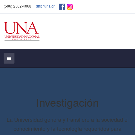
(506) 2562-4068
dffl@una.cr
Investigación
La Universidad genera y transfiere a la sociedad el
conocimiento y la tecnología requeridos para