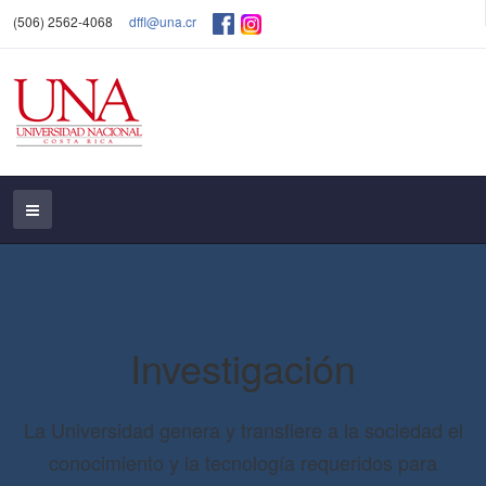
(506) 2562-4068
dffl@una.cr
Investigación
La Universidad genera y transfiere a la sociedad el
conocimiento y la tecnología requeridos para