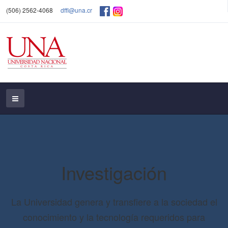
(506) 2562-4068
dffl@una.cr
Investigación
La Universidad genera y transfiere a la sociedad el
conocimiento y la tecnología requeridos para