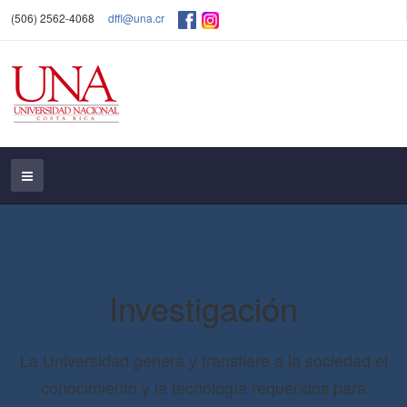
(506) 2562-4068
dffl@una.cr
Investigación
La Universidad genera y transfiere a la sociedad el
conocimiento y la tecnología requeridos para