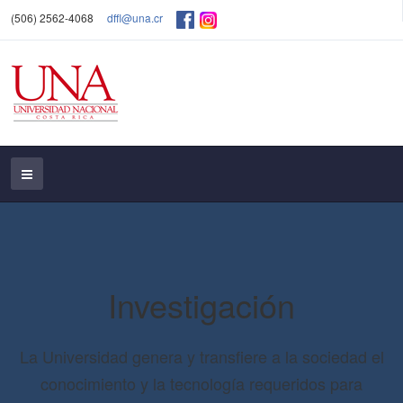
(506) 2562-4068
dffl@una.cr
Investigación
La Universidad genera y transfiere a la sociedad el
conocimiento y la tecnología requeridos para