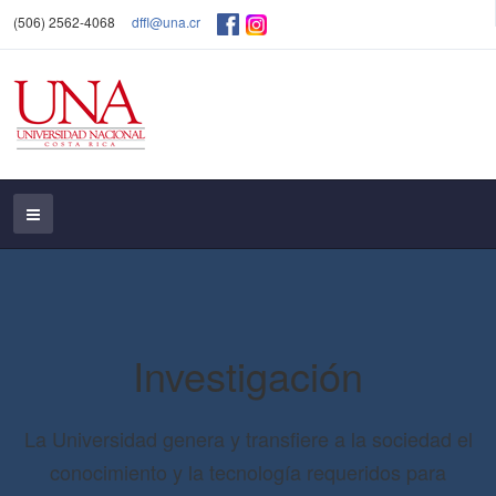
(506) 2562-4068
dffl@una.cr
Investigación
La Universidad genera y transfiere a la sociedad el
conocimiento y la tecnología requeridos para