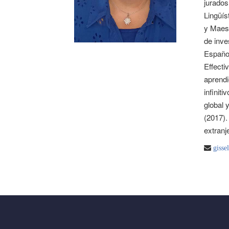
jurados
Lingüís
y Maes
de inve
Españo
Effecti
aprendi
infinit
global 
(2017).
extranj
gisse