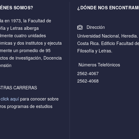
IÉNES SOMOS?
¿DÓNDE NOS ENCONTRAM
a en 1973, la Facultad de
Dirección
ofía y Letras alberga
lmente cuatro unidades
Universidad Nacional, Heredia.
micas y dos institutos y ejecuta
Costa Rica. Edificio Facultad d
mente un promedio de 95
Filosofía y Letras.
ctos de investigación, Docencia
Números Telefónicos
ensión
2562-4067
2562-4068
STRAS CARRERAS
a
click aquí
para conocer sobre
ros programas de estudios