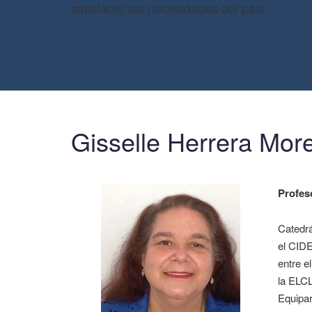
satisfacer las necesidades del país.
Gisselle Herrera Mor
Profes
Catedrá
el CIDE
entre e
la ELCL
Equipar