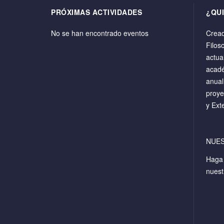
PRÓXIMAS ACTIVIDADES
¿QU
No se han encontrado eventos
Cread
Filos
actua
acadé
anual
proye
y Ext
NUE
Hag
nuest