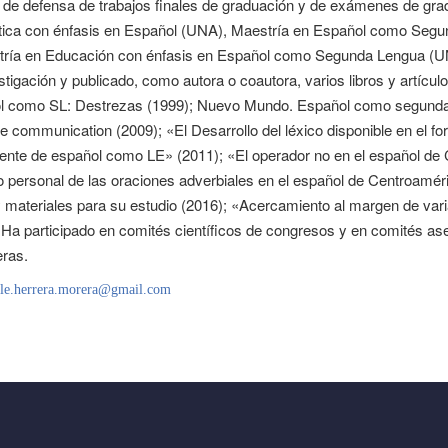
 de defensa de trabajos finales de graduación y de exámenes de grado
tica con énfasis en Español (UNA), Maestría en Español como Segu
tría en Educación con énfasis en Español como Segunda Lengua (U
stigación y publicado, como autora o coautora, varios libros y artíc
l como SL: Destrezas (1999); Nuevo Mundo. Español como segunda L
ve communication (2009); «El Desarrollo del léxico disponible en el f
ente de español como LE» (2011); «El operador no en el español de Ce
ivo personal de las oraciones adverbiales en el español de Centroamé
y materiales para su estudio (2016); «Acercamiento al margen de var
 Ha participado en comités científicos de congresos y en comités ase
eras.
lle.herrera.morera@gmail.com