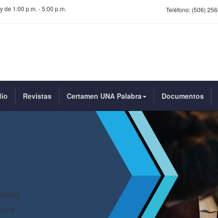
y de 1:00 p.m. - 5:00 p.m.
Teléfono:
(506) 256
dio
Revistas
Certamen UNA Palabra
Documentos
iedad
para