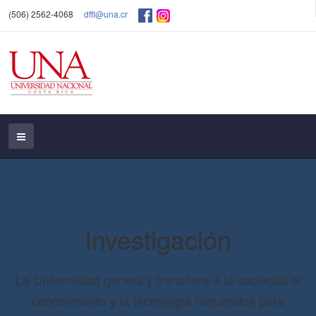
(506) 2562-4068
dffl@una.cr
Investigación
La Universidad genera y transfiere a la sociedad el
conocimiento y la tecnología requeridos para