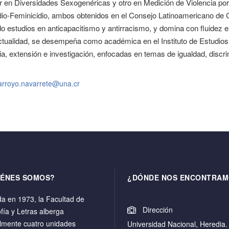
r en Diversidades Sexogenéricas y otro en Medición de Violencia po
dio-Feminicidio, ambos obtenidos en el Consejo Latinoamericano de
do estudios en anticapacitismo y antirracismo, y domina con fluidez el
ctualidad, se desempeña como académica en el Instituto de Estudios 
a, extensión e investigación, enfocadas en temas de igualdad, discr
.arroyo.navarrete@una.cr
IÉNES SOMOS?
¿DÓNDE NOS ENCONTRAM
a en 1973, la Facultad de
Dirección
ofía y Letras alberga
lmente cuatro unidades
Universidad Nacional, Heredia.