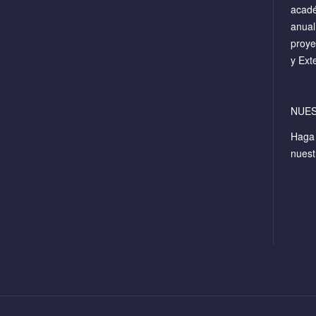
acadé
anual
proye
y Ext
NUE
Hag
nuest