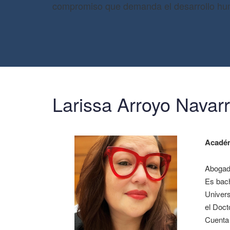
compromiso que demanda el desarrollo h
Larissa Arroyo Navarr
Acadé
Abogada
Es bach
Univers
el Doct
Cuenta 