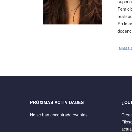
superio
Femici
realiza
En la a
docenci
larissa
PRÓXIMAS ACTIVIDADES
¿QU
No se han encontrado eventos
Cread
Filos
actua