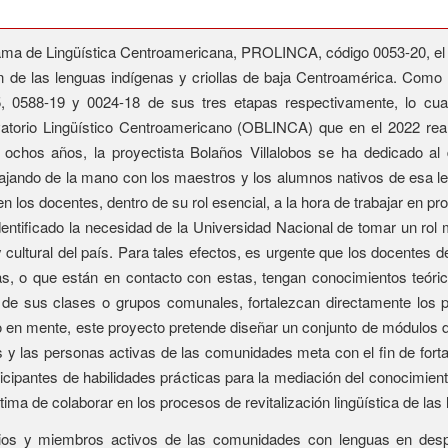
ma de Lingüística Centroamericana, PROLINCA, código 0053-20, el c
ón de las lenguas indígenas y criollas de baja Centroamérica. Com
 0588-19 y 0024-18 de sus tres etapas respectivamente, lo cual
rio Lingüístico Centroamericano (OBLINCA) que en el 2022 reali
 ochos años, la proyectista Bolaños Villalobos se ha dedicado al 
bajando de la mano con los maestros y los alumnos nativos de esa l
los docentes, dentro de su rol esencial, a la hora de trabajar en pro
tificado la necesidad de la Universidad Nacional de tomar un rol m
 y cultural del país. Para tales efectos, es urgente que los docentes 
llas, o que están en contacto con estas, tengan conocimientos teóri
és de sus clases o grupos comunales, fortalezcan directamente los p
to en mente, este proyecto pretende diseñar un conjunto de módulos d
ís y las personas activas de las comunidades meta con el fin de for
articipantes de habilidades prácticas para la mediación del conocimi
última de colaborar en los procesos de revitalización lingüística de l
icios y miembros activos de las comunidades con lenguas en despla