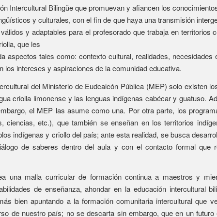
 Intercultural Bilingüe que promuevan y afiancen los conocimientos 
üísticos y culturales, con el fin de que haya una transmisión interg
álidos y adaptables para el profesorado que trabaja en territorio
iolla, que les
nda aspectos tales como: contexto cultural, realidades, necesidades e
ién los intereses y aspiraciones de la comunidad educativa.
rcultural del Ministerio de Eudcaicón Pública (MEP) solo existen l
ngua criolla limonense y las lenguas indígenas cabécar y guatuso. A
 embargo, el MEP las asume como una. Por otra parte, los programa
, ciencias, etc.), que también se enseñan en los territorios indíg
blos indígenas y criollo del país; ante esta realidad, se busca desar
el diálogo de saberes dentro del aula y con el contacto formal que
ea una malla curricular de formación continua a maestros y mie
abilidades de enseñanza, ahondar en la educación intercultural bi
ás bien apuntando a la formación comunitaria intercultural que ve
iverso de nuestro país; no se descarta sin embargo, que en un futur