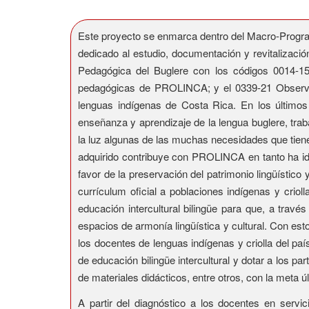
Este proyecto se enmarca dentro del Macro-Progra
dedicado al estudio, documentación y revitalizaci
Pedagógica del Buglere con los códigos 0014-15,
pedagógicas de PROLINCA; y el 0339-21 Observato
lenguas indígenas de Costa Rica. En los últimos
enseñanza y aprendizaje de la lengua buglere, tra
la luz algunas de las muchas necesidades que tienen 
adquirido contribuye con PROLINCA en tanto ha iden
favor de la preservación del patrimonio lingüístico
currículum oficial a poblaciones indígenas y crio
educación intercultural bilingüe para que, a trav
espacios de armonía lingüística y cultural. Con es
los docentes de lenguas indígenas y criolla del pa
de educación bilingüe intercultural y dotar a los p
de materiales didácticos, entre otros, con la meta 
A partir del diagnóstico a los docentes en serv