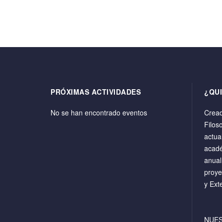
PRÓXIMAS ACTIVIDADES
¿QU
No se han encontrado eventos
Cread
Filos
actua
acadé
anual
proye
y Ext
NUE