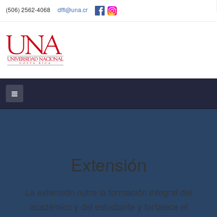
(506) 2562-4068
dffl@una.cr
Extensión
La extensión nutre la formación integral del
académico y del estudiante y fortalece el