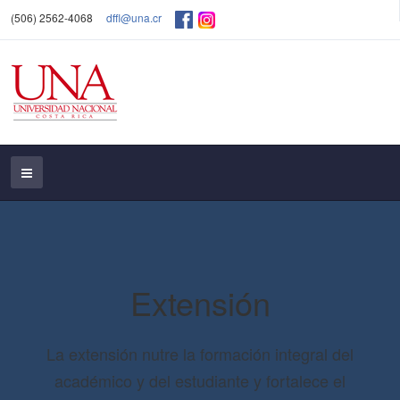
(506) 2562-4068
dffl@una.cr
Extensión
La extensión nutre la formación integral del
académico y del estudiante y fortalece el