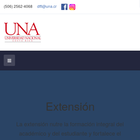
(506) 2562-4068
dffl@una.cr
Extensión
La extensión nutre la formación integral del
académico y del estudiante y fortalece el