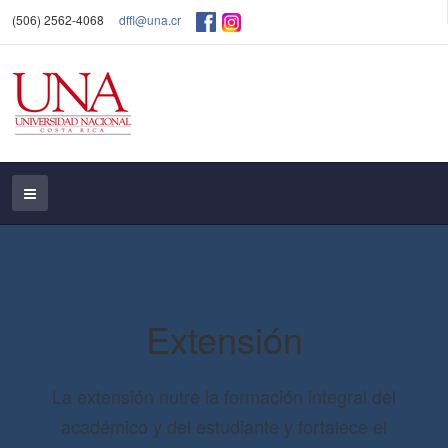
(506) 2562-4068
dffl@una.cr
Extensión
La extensión nutre la formación integral del
académico y del estudiante y fortalece el