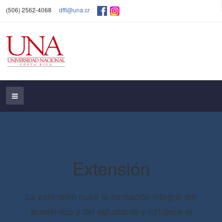
(506) 2562-4068
dffl@una.cr
Extensión
La extensión nutre la formación integral del
académico y del estudiante y fortalece el