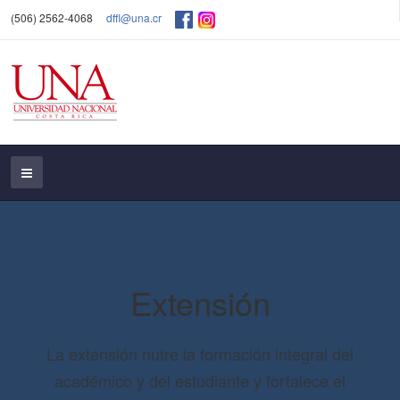
(506) 2562-4068
dffl@una.cr
Extensión
La extensión nutre la formación integral del
académico y del estudiante y fortalece el