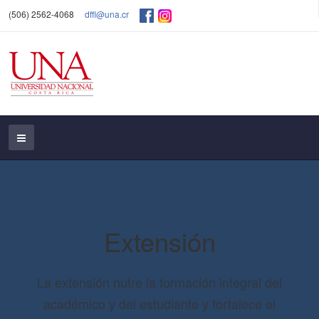
(506) 2562-4068
dffl@una.cr
Extensión
La extensión nutre la formación integral del
académico y del estudiante y fortalece el