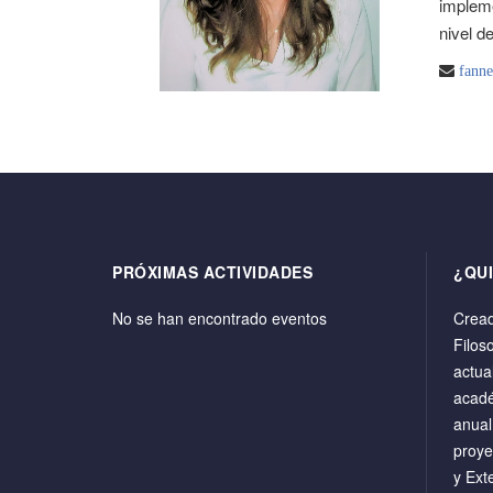
impleme
nivel d
fanne
PRÓXIMAS ACTIVIDADES
¿QU
No se han encontrado eventos
Cread
Filos
actua
acadé
anual
proye
y Ext