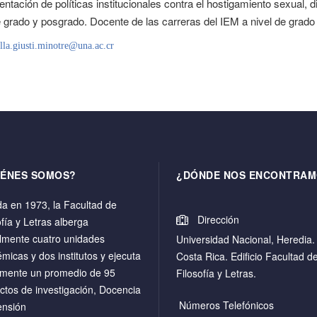
ntación de políticas institucionales contra el hostigamiento sexual, 
e grado y posgrado. Docente de las carreras del IEM a nivel de grad
lla.giusti.minotre@una.ac.cr
IÉNES SOMOS?
¿DÓNDE NOS ENCONTRAM
a en 1973, la Facultad de
Dirección
ofía y Letras alberga
lmente cuatro unidades
Universidad Nacional, Heredia.
micas y dos institutos y ejecuta
Costa Rica. Edificio Facultad d
mente un promedio de 95
Filosofía y Letras.
ctos de investigación, Docencia
Números Telefónicos
ensión