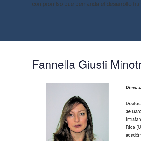
compromiso que demanda el desarrollo h
Fannella Giusti Minot
Directo
Doctora
de Barc
Intrafa
Rica (U
académi