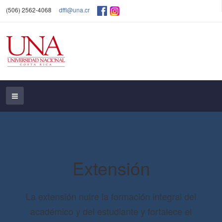
(506) 2562-4068
dffl@una.cr
Extensión
La extensión nutre la formación integral del
académico y del estudiante y fortalece el