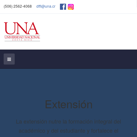
(506) 2562-4068
dffl@una.cr
Extensión
La extensión nutre la formación integral del
académico y del estudiante y fortalece el