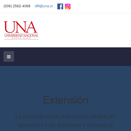
(506) 2562-4068
dffl@una.cr
Extensión
La extensión nutre la formación integral del
académico y del estudiante y fortalece el