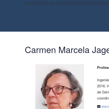
compromiso que demanda el desarrollo h
Carmen Marcela Jage
Profes
Ingenie
2016. H
de Géne
coordin
marce