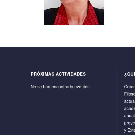
PRÓXIMAS ACTIVIDADES
¿QU
No se han encontrado eventos
Cread
Filos
actua
acadé
anual
proye
y Ext