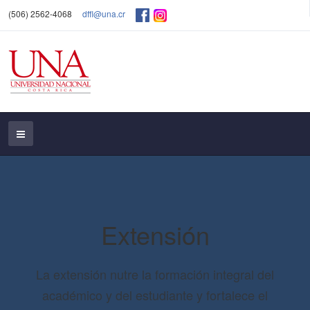
(506) 2562-4068
dffl@una.cr
Extensión
La extensión nutre la formación integral del
académico y del estudiante y fortalece el