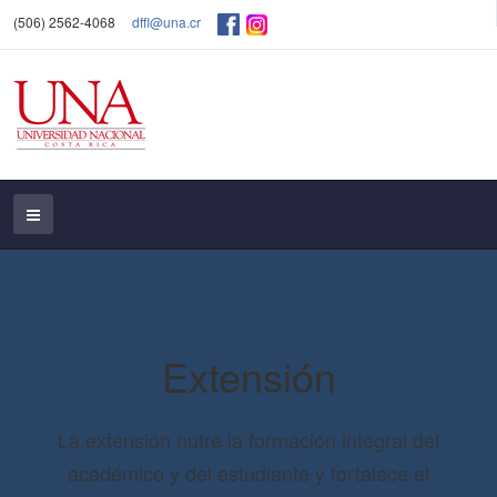
(506) 2562-4068
dffl@una.cr
Extensión
La extensión nutre la formación integral del
académico y del estudiante y fortalece el