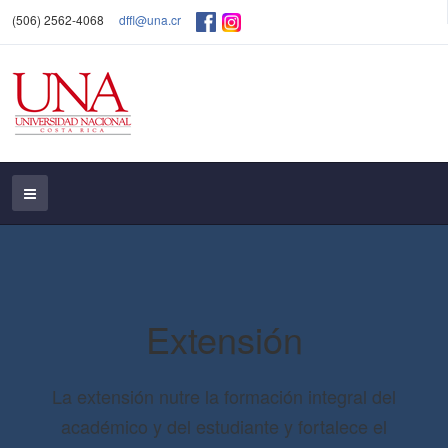
(506) 2562-4068
dffl@una.cr
Extensión
La extensión nutre la formación integral del
académico y del estudiante y fortalece el