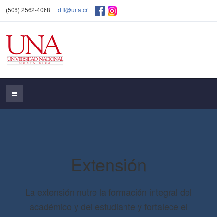
(506) 2562-4068
dffl@una.cr
Extensión
La extensión nutre la formación integral del
académico y del estudiante y fortalece el