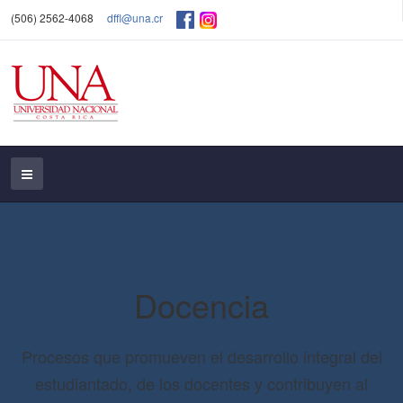
(506) 2562-4068
dffl@una.cr
Docencia
Procesos que promueven el desarrollo integral del
estudiantado, de los docentes y contribuyen al