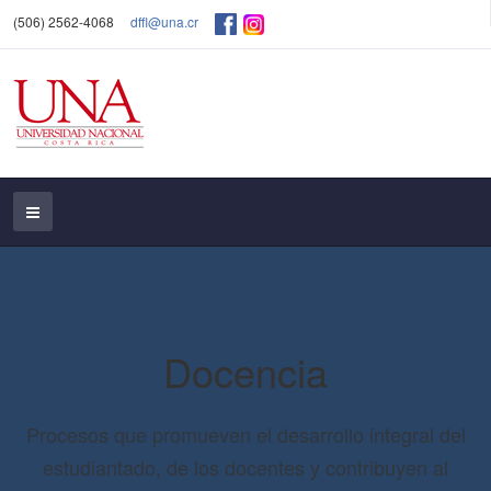
(506) 2562-4068
dffl@una.cr
Docencia
Procesos que promueven el desarrollo integral del
estudiantado, de los docentes y contribuyen al