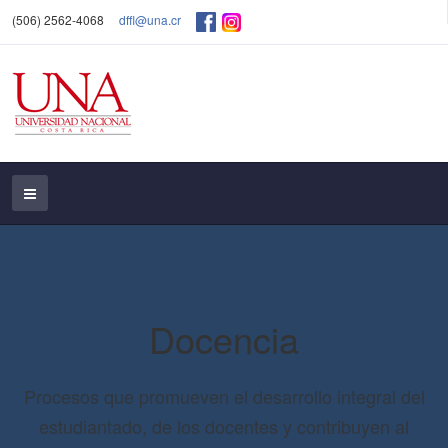
(506) 2562-4068
dffl@una.cr
Docencia
Procesos que promueven el desarrollo integral del
estudiantado, de los docentes y contribuyen al