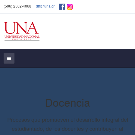
(506) 2562-4068
dffl@una.cr
Docencia
Procesos que promueven el desarrollo integral del
estudiantado, de los docentes y contribuyen al