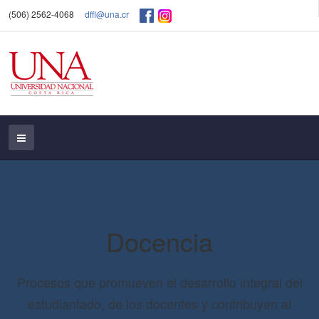
(506) 2562-4068
dffl@una.cr
Docencia
Procesos que promueven el desarrollo integral del
estudiantado, de los docentes y contribuyen al