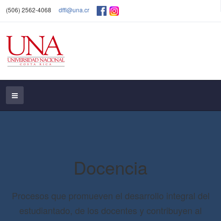
(506) 2562-4068
dffl@una.cr
Docencia
Procesos que promueven el desarrollo integral del
estudiantado, de los docentes y contribuyen al