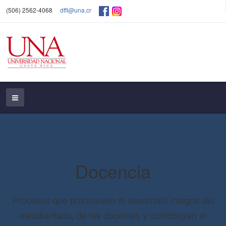
(506) 2562-4068
dffl@una.cr
Docencia
Procesos que promueven el desarrollo integral del
estudiantado, de los docentes y contribuyen al