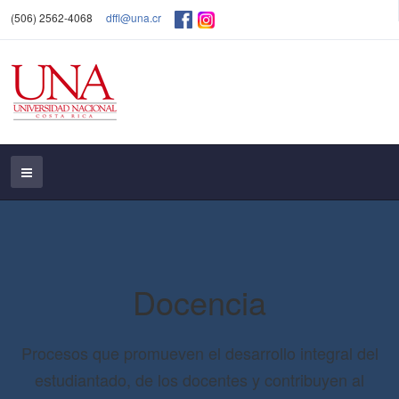
(506) 2562-4068
dffl@una.cr
Docencia
Procesos que promueven el desarrollo integral del
estudiantado, de los docentes y contribuyen al