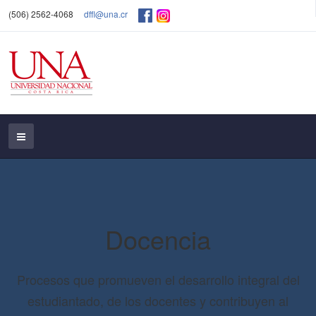
(506) 2562-4068
dffl@una.cr
Docencia
Procesos que promueven el desarrollo integral del
estudiantado, de los docentes y contribuyen al