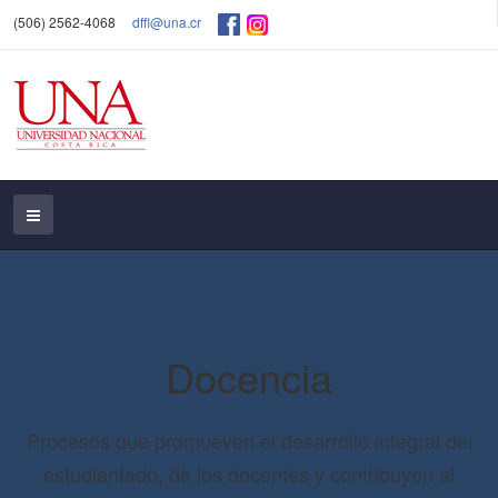
(506) 2562-4068
dffl@una.cr
Docencia
Procesos que promueven el desarrollo integral del
estudiantado, de los docentes y contribuyen al