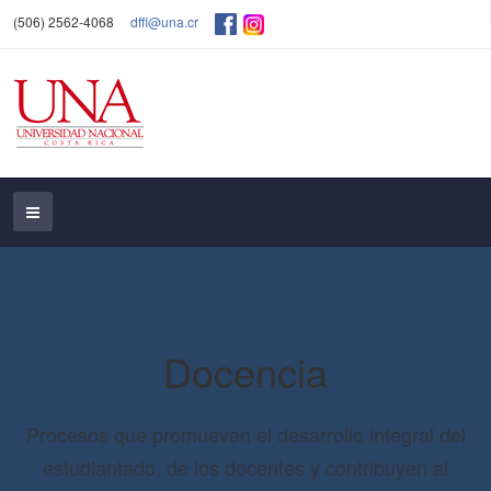
(506) 2562-4068
dffl@una.cr
Docencia
Procesos que promueven el desarrollo integral del
estudiantado, de los docentes y contribuyen al