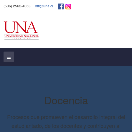
(506) 2562-4068
dffl@una.cr
Docencia
Procesos que promueven el desarrollo integral del
estudiantado, de los docentes y contribuyen al