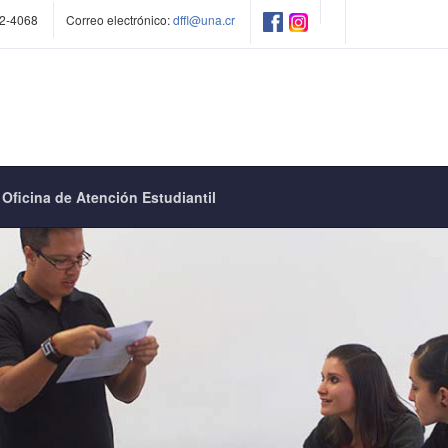
2-4068
Correo electrónico:
dffl@una.cr
Oficina de Atención Estudiantil