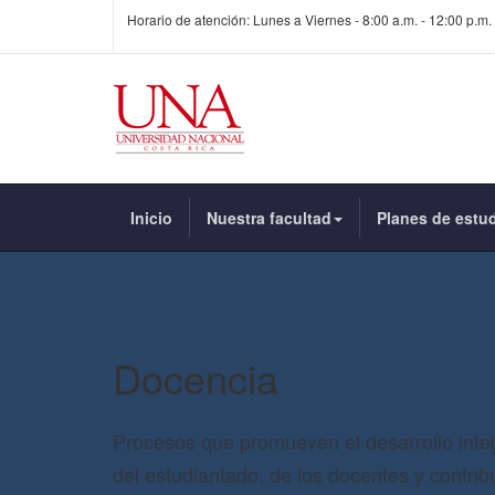
Horario de atención: Lunes a Viernes - 8:00 a.m. - 12:00 p.m. 
Inicio
Nuestra facultad
Planes de estu
Docencia
Procesos que promueven el desarrollo inte
del estudiantado, de los docentes y contrib