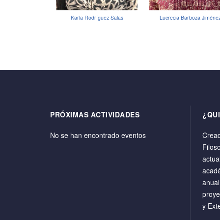
Karla Rodríguez Salas
Lucrecia Barboza Jiméne
PRÓXIMAS ACTIVIDADES
¿QU
No se han encontrado eventos
Cread
Filos
actua
acadé
anual
proye
y Ext