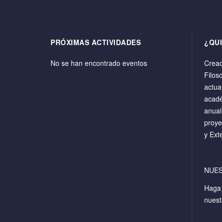
PRÓXIMAS ACTIVIDADES
¿QU
No se han encontrado eventos
Cread
Filos
actua
acadé
anual
proye
y Ext
NUE
Hag
nuest