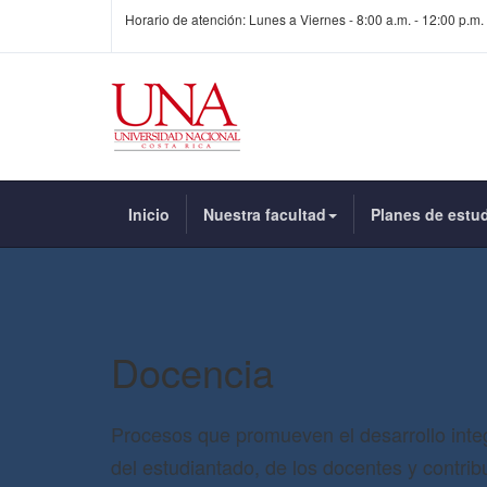
Horario de atención: Lunes a Viernes - 8:00 a.m. - 12:00 p.m. 
Inicio
Nuestra facultad
Planes de estu
Docencia
Procesos que promueven el desarrollo inte
del estudiantado, de los docentes y contrib