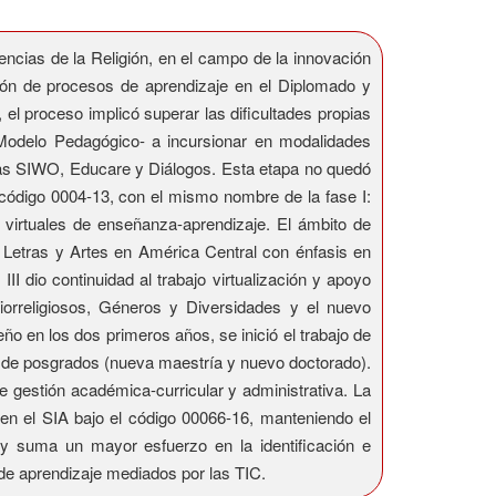
ncias de la Religión, en el campo de la innovación
ción de procesos de aprendizaje en el Diplomado y
el proceso implicó superar las dificultades propias
l Modelo Pedagógico- a incursionar en modalidades
istas SIWO, Educare y Diálogos. Esta etapa no quedó
l código 0004-13, con el mismo nombre de la fase I:
virtuales de enseñanza-aprendizaje. El ámbito de
en Letras y Artes en América Central con énfasis en
I dio continuidad al trabajo virtualización y apoyo
orreligiosos, Géneros y Diversidades y el nuevo
ño en los dos primeros años, se inició el trabajo de
lar de posgrados (nueva maestría y nuevo doctorado).
e gestión académica-curricular y administrativa. La
 en el SIA bajo el código 00066-16, manteniendo el
 y suma un mayor esfuerzo en la identificación e
de aprendizaje mediados por las TIC.