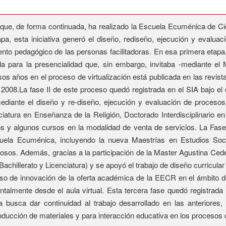
 que, de forma continuada, ha realizado la Escuela Ecuménica de Cie
pa, esta iniciativa generó el diseño, rediseño, ejecución y evalua
to pedagógico de las personas facilitadoras. En esa primera etapa, 
da para la presencialidad que, sin embargo, invitaba -mediante e
esos años en el proceso de virtualización está publicada en las rev
 2008.La fase II de este proceso quedó registrada en el SIA bajo e
diante el diseño y re-diseño, ejecución y evaluación de procesos 
nciatura en Enseñanza de la Religión, Doctorado Interdisciplinario 
y algunos cursos en la modalidad de venta de servicios. La Fase II
cuela Ecuménica, incluyendo la nueva Maestrías en Estudios Soci
giosos. Además, gracias a la participación de la Master Agustina Cede
, Bachillerato y Licenciatura) y se apoyó el trabajo de diseño curricu
oceso de innovación de la oferta académica de la EECR en el ámbito d
ntalmente desde el aula virtual. Esta tercera fase quedó registrada
 busca dar continuidad al trabajo desarrollado en las anteriores,
ducción de materiales y para interacción educativa en los procesos 