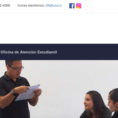
2-4068
Correo electrónico:
dffl@una.cr
Oficina de Atención Estudiantil