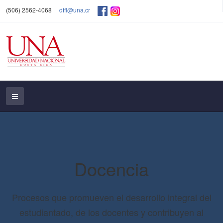
(506) 2562-4068
dffl@una.cr
Docencia
Procesos que promueven el desarrollo integral del
estudiantado, de los docentes y contribuyen al