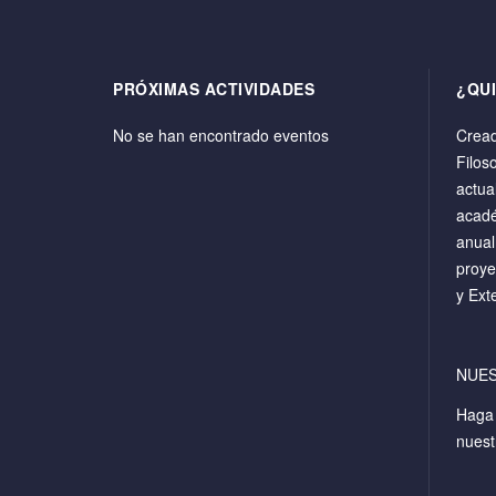
PRÓXIMAS ACTIVIDADES
¿QU
No se han encontrado eventos
Cread
Filos
actua
acadé
anual
proye
y Ext
NUE
Hag
nuest