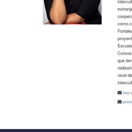
intercu
extranj
coopera
como co
Fortale
proyect
Escuela
Cursos 
que tie
rediseñ
nivel d
intercu
may.g
proye