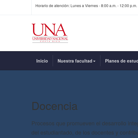
Horario de atención: Lunes a Viernes - 8:00 a.m. - 12:00 p.m. 
Inicio
Nuestra facultad
Planes de estu
Docencia
Procesos que promueven el desarrollo inte
del estudiantado, de los docentes y contrib