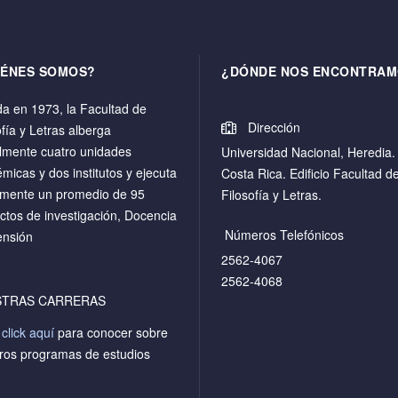
IÉNES SOMOS?
¿DÓNDE NOS ENCONTRAM
a en 1973, la Facultad de
Dirección
ofía y Letras alberga
lmente cuatro unidades
Universidad Nacional, Heredia.
micas y dos institutos y ejecuta
Costa Rica. Edificio Facultad d
mente un promedio de 95
Filosofía y Letras.
ctos de investigación, Docencia
Números Telefónicos
ensión
2562-4067
2562-4068
STRAS CARRERAS
a
click aquí
para conocer sobre
ros programas de estudios