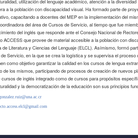
lturalidad, utilización del lenguaje académico, atención a la diversida
era a la población con discapacidad visual. Ha formado parte de proy
tivo, capacitando a docentes del MEP en la implementación del mism
ordinadora del área de Cursos de Servicio, al tiempo que fue miembro
cimiento del inglés que responde ante el Consejo Nacional de Rect
o ACCESS que provee de material accesible a la población con disca
 de Literatura y Ciencias del Lenguaje (ELCL). Asímismo, formó part
de Servicio, en la que se crea la logística y se supervisa el proceso
nen como objetivo garantizar la calidad en los cursos de lengua extr
o de los mismos, participando de procesos de creación de nuevos pl
e cursos de inglés integrado como de cursos para propósitos específic
lturalidad y la democratización de la educación son sus principios 
onzalez.ruiz@una.ac.cr
cto.access.elcl@gmail.com