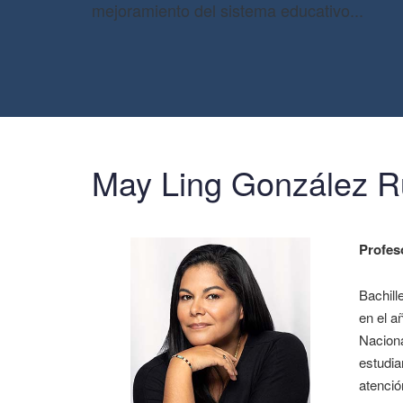
mejoramiento del sistema educativo...
May Ling González R
Profes
Bachill
en el a
Naciona
estudia
atenció