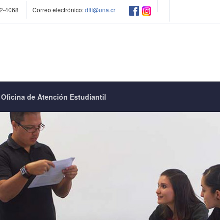
2-4068
Correo electrónico:
dffl@una.cr
Oficina de Atención Estudiantil