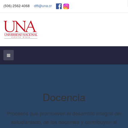
(506) 2562-4068
dffl@una.cr
Docencia
Procesos que promueven el desarrollo integral del
estudiantado, de los docentes y contribuyen al