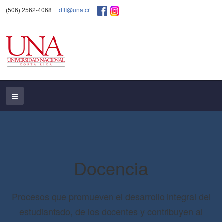
(506) 2562-4068
dffl@una.cr
Docencia
Procesos que promueven el desarrollo integral del
estudiantado, de los docentes y contribuyen al