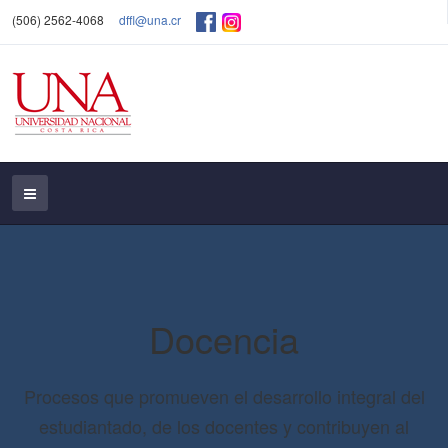
(506) 2562-4068
dffl@una.cr
Docencia
Procesos que promueven el desarrollo integral del
estudiantado, de los docentes y contribuyen al