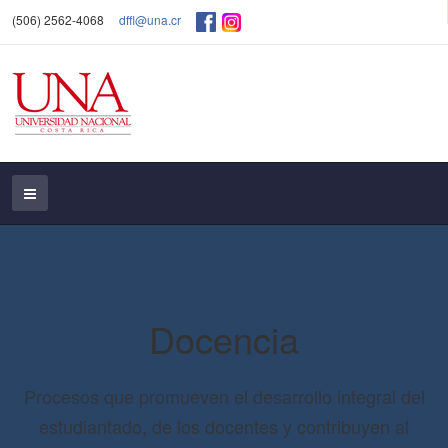
(506) 2562-4068
dffl@una.cr
Docencia
Procesos que promueven el desarrollo integral del
estudiantado, de los docentes y contribuyen al