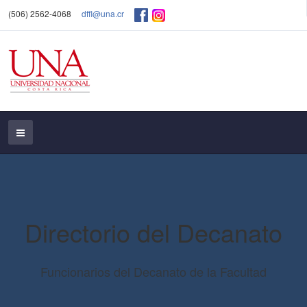
(506) 2562-4068
dffl@una.cr
Directorio del Decanato
Funcionarios del Decanato de la Facultad