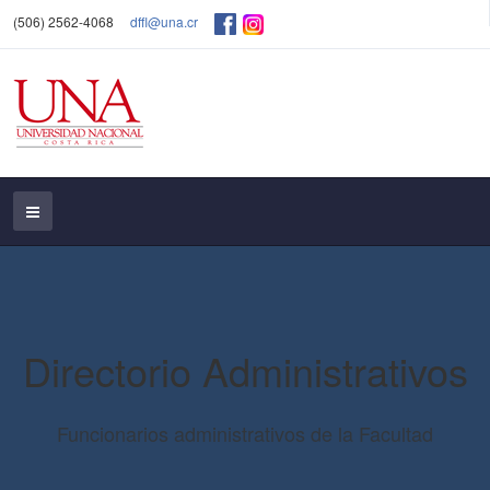
(506) 2562-4068
dffl@una.cr
Directorio Administrativos
Funcionarios administrativos de la Facultad