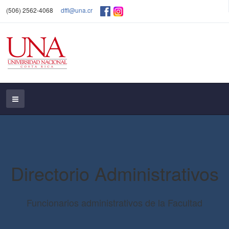
(506) 2562-4068
dffl@una.cr
Directorio Administrativos
Funcionarios administrativos de la Facultad