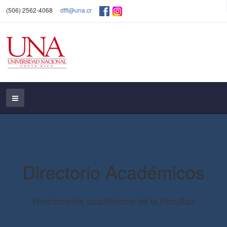
(506) 2562-4068
dffl@una.cr
Directorio Académicos
Funcionarios académicos de la Facultad